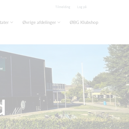
Tilmelding
Log på
tater
Øvrige afdelinger
ØBG Klubshop
d